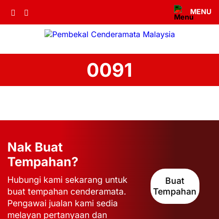
MENU
0091
Nak Buat
Tempahan?
Hubungi kami sekarang untuk
Buat
buat tempahan cenderamata.
Tempahan
Pengawai jualan kami sedia
melayan pertanyaan dan