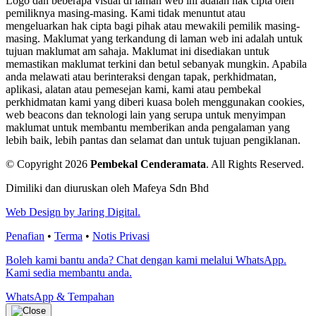
Logo dan beberapa visual di laman web ini adalah hak cipta oleh
pemiliknya masing-masing. Kami tidak menuntut atau
mengeluarkan hak cipta bagi pihak atau mewakili pemilik masing-
masing. Maklumat yang terkandung di laman web ini adalah untuk
tujuan maklumat am sahaja. Maklumat ini disediakan untuk
memastikan maklumat terkini dan betul sebanyak mungkin. Apabila
anda melawati atau berinteraksi dengan tapak, perkhidmatan,
aplikasi, alatan atau pemesejan kami, kami atau pembekal
perkhidmatan kami yang diberi kuasa boleh menggunakan cookies,
web beacons dan teknologi lain yang serupa untuk menyimpan
maklumat untuk membantu memberikan anda pengalaman yang
lebih baik, lebih pantas dan selamat dan untuk tujuan pengiklanan.
© Copyright 2026
Pembekal Cenderamata
.
All Rights Reserved.
Dimiliki dan diuruskan oleh Mafeya Sdn Bhd
Web Design by Jaring Digital.
Penafian
•
Terma
•
Notis Privasi
Boleh kami bantu anda? Chat dengan kami melalui WhatsApp.
Kami sedia membantu anda.
WhatsApp & Tempahan