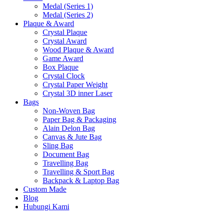
Medal (Series 1)
Medal (Series 2)
Plaque & Award
Crystal Plaque
Crystal Award
Wood Plaque & Award
Game Award
Box Plaque
Crystal Clock
Crystal Paper Weight
Crystal 3D inner Laser
Bags
Non-Woven Bag
Paper Bag & Packaging
Alain Delon Bag
Canvas & Jute Bag
Sling Bag
Document Bag
Travelling Bag
Travelling & Sport Bag
Backpack & Laptop Bag
Custom Made
Blog
Hubungi Kami