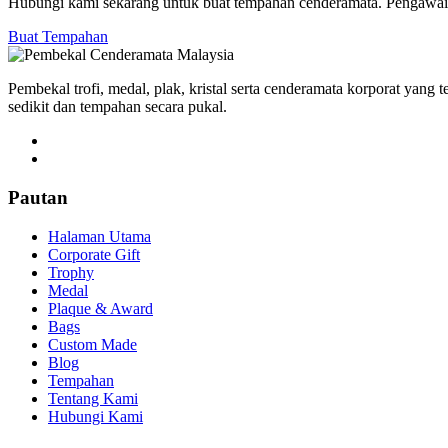
Hubungi kami sekarang untuk buat tempahan cenderamata. Pengawai 
Buat Tempahan
Pembekal trofi, medal, plak, kristal serta cenderamata korporat yang
sedikit dan tempahan secara pukal.
Pautan
Halaman Utama
Corporate Gift
Trophy
Medal
Plaque & Award
Bags
Custom Made
Blog
Tempahan
Tentang Kami
Hubungi Kami