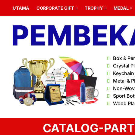
UTAMA
CORPORATE GIFT
TROPHY
MEDAL
Box & Pe
Crystal P
Keychain
Metal & P
Non-Wov
Sport Bot
Wood Pl
CATALOG-PART