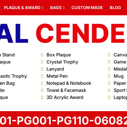
PLAQUE & AWARD
BAGS
CUSTOM MADE
BLOG
n Stand
Box Plaque
Canva
laque
Crystal Trophy
Game
Lanyard
Medal 
lastic Trophy
Metal Pen
Mug
en Bag
Notepad & Notebook
Paper
tle
Towel & Facemask
Sport
aque
3D Acrylic Award
Lapto
01-PG001-PG110-06082