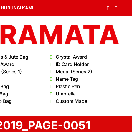
HUBUNGI KAMI
s & Jute Bag
Crystal Award
 Award
ID Card Holder
(Series 1)
Medal (Series 2)
Name Tag
 Bag
Plastic Pen
 Bag
Umbrella
p Bag
Custom Made
019_PAGE-0051