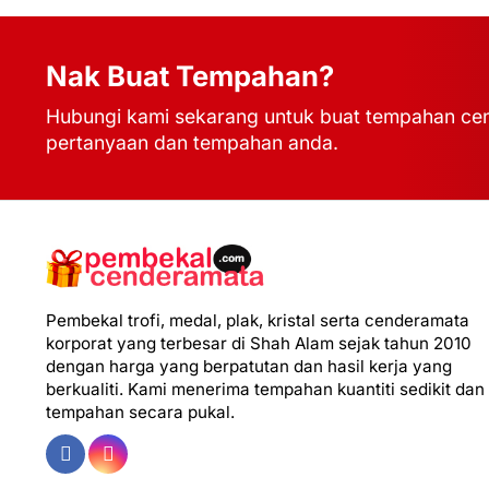
Nak Buat Tempahan?
Hubungi kami sekarang untuk buat tempahan cen
pertanyaan dan tempahan anda.
Pembekal trofi, medal, plak, kristal serta cenderamata
korporat yang terbesar di Shah Alam sejak tahun 2010
dengan harga yang berpatutan dan hasil kerja yang
berkualiti. Kami menerima tempahan kuantiti sedikit dan
tempahan secara pukal.