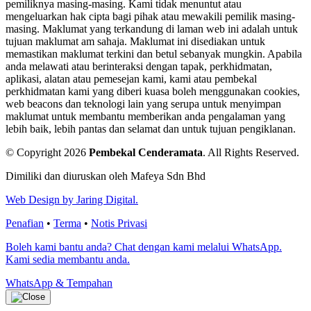
pemiliknya masing-masing. Kami tidak menuntut atau
mengeluarkan hak cipta bagi pihak atau mewakili pemilik masing-
masing. Maklumat yang terkandung di laman web ini adalah untuk
tujuan maklumat am sahaja. Maklumat ini disediakan untuk
memastikan maklumat terkini dan betul sebanyak mungkin. Apabila
anda melawati atau berinteraksi dengan tapak, perkhidmatan,
aplikasi, alatan atau pemesejan kami, kami atau pembekal
perkhidmatan kami yang diberi kuasa boleh menggunakan cookies,
web beacons dan teknologi lain yang serupa untuk menyimpan
maklumat untuk membantu memberikan anda pengalaman yang
lebih baik, lebih pantas dan selamat dan untuk tujuan pengiklanan.
© Copyright 2026
Pembekal Cenderamata
.
All Rights Reserved.
Dimiliki dan diuruskan oleh Mafeya Sdn Bhd
Web Design by Jaring Digital.
Penafian
•
Terma
•
Notis Privasi
Boleh kami bantu anda? Chat dengan kami melalui WhatsApp.
Kami sedia membantu anda.
WhatsApp & Tempahan