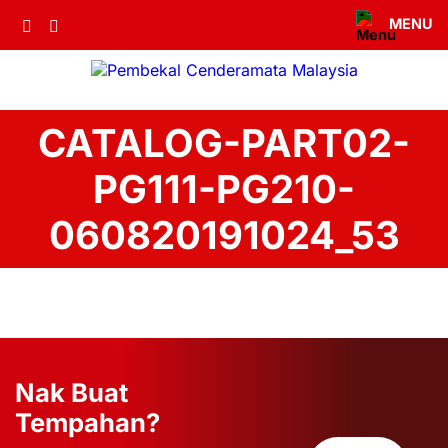
MENU
CATALOG-PART02-
PG111-PG210-
060820191024_53
Nak Buat
Tempahan?