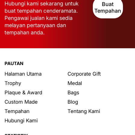
Hubungi kami sekarang untuk
Buat
buat tempahan cenderamata.
Tempahan
Pengawai jualan kami sedia
melayan pertanyaan dan
tempahan anda.
PAUTAN
Halaman Utama
Corporate Gift
Trophy
Medal
Plaque & Award
Bags
Custom Made
Blog
Tempahan
Tentang Kami
Hubungi Kami