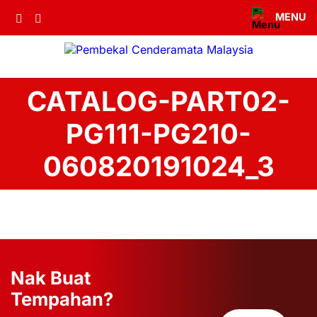
MENU
CATALOG-PART02-
PG111-PG210-
060820191024_3
Nak Buat
Tempahan?