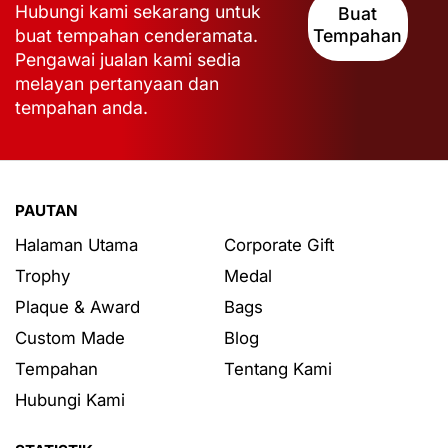
Hubungi kami sekarang untuk
Buat
buat tempahan cenderamata.
Tempahan
Pengawai jualan kami sedia
melayan pertanyaan dan
tempahan anda.
PAUTAN
Halaman Utama
Corporate Gift
Trophy
Medal
Plaque & Award
Bags
Custom Made
Blog
Tempahan
Tentang Kami
Hubungi Kami