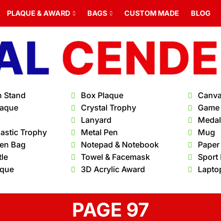
PLAQUE & AWARD
BAGS
CUSTOM MADE
BLOG
n Stand
Box Plaque
Canva
laque
Crystal Trophy
Game
Lanyard
Medal 
lastic Trophy
Metal Pen
Mug
en Bag
Notepad & Notebook
Paper
tle
Towel & Facemask
Sport
aque
3D Acrylic Award
Lapto
PAGE 97