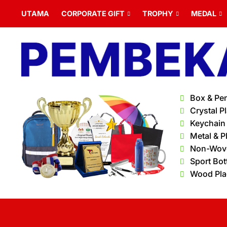
UTAMA
CORPORATE GIFT
TROPHY
MEDAL
Box & Pe
Crystal P
Keychain
Metal & P
Non-Wov
Sport Bot
Wood Pl