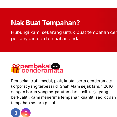
Nak Buat Tempahan?
Hubungi kami sekarang untuk buat tempahan cen
pertanyaan dan tempahan anda.
Pembekal trofi, medal, plak, kristal serta cenderamata
korporat yang terbesar di Shah Alam sejak tahun 2010
dengan harga yang berpatutan dan hasil kerja yang
berkualiti. Kami menerima tempahan kuantiti sedikit dan
tempahan secara pukal.