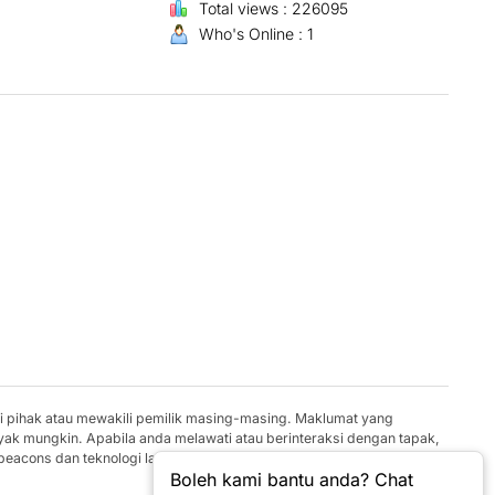
Total views : 226095
Who's Online : 1
gi pihak atau mewakili pemilik masing-masing. Maklumat yang
yak mungkin. Apabila anda melawati atau berinteraksi dengan tapak,
 beacons dan teknologi lain yang serupa untuk menyimpan maklumat
Boleh kami bantu anda? Chat