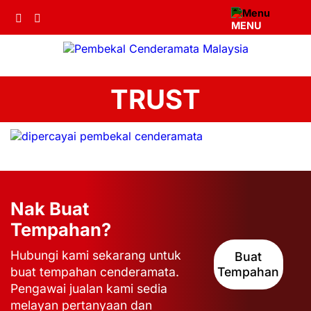
MENU
TRUST
Nak Buat
Tempahan?
Hubungi kami sekarang untuk
Buat
buat tempahan cenderamata.
Tempahan
Pengawai jualan kami sedia
melayan pertanyaan dan