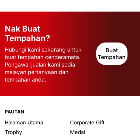
Nak Buat
Tempahan?
Hubungi kami sekarang untuk
Buat
buat tempahan cenderamata.
Tempahan
Pengawai jualan kami sedia
melayan pertanyaan dan
tempahan anda.
PAUTAN
Halaman Utama
Corporate Gift
Trophy
Medal