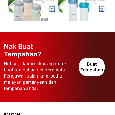
Nak Buat
Tempahan?
Hubungi kami sekarang untuk
Buat
buat tempahan cenderamata.
Tempahan
Pengawai jualan kami sedia
melayan pertanyaan dan
tempahan anda.
PAUTAN