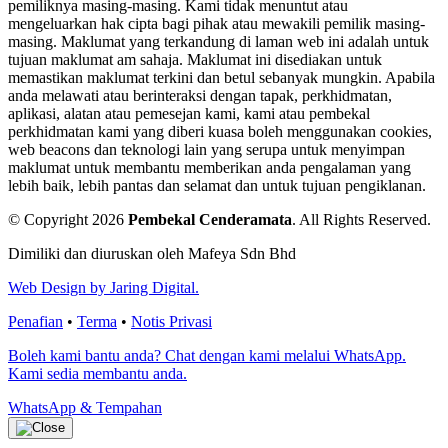
pemiliknya masing-masing. Kami tidak menuntut atau
mengeluarkan hak cipta bagi pihak atau mewakili pemilik masing-
masing. Maklumat yang terkandung di laman web ini adalah untuk
tujuan maklumat am sahaja. Maklumat ini disediakan untuk
memastikan maklumat terkini dan betul sebanyak mungkin. Apabila
anda melawati atau berinteraksi dengan tapak, perkhidmatan,
aplikasi, alatan atau pemesejan kami, kami atau pembekal
perkhidmatan kami yang diberi kuasa boleh menggunakan cookies,
web beacons dan teknologi lain yang serupa untuk menyimpan
maklumat untuk membantu memberikan anda pengalaman yang
lebih baik, lebih pantas dan selamat dan untuk tujuan pengiklanan.
© Copyright 2026
Pembekal Cenderamata
.
All Rights Reserved.
Dimiliki dan diuruskan oleh Mafeya Sdn Bhd
Web Design by Jaring Digital.
Penafian
•
Terma
•
Notis Privasi
Boleh kami bantu anda? Chat dengan kami melalui WhatsApp.
Kami sedia membantu anda.
WhatsApp & Tempahan