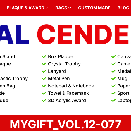
PLAQUE & AWARD
BAGS
CUSTOM MADE
BLOG
n Stand
Box Plaque
Canva
laque
Crystal Trophy
Game
Lanyard
Medal 
lastic Trophy
Metal Pen
Mug
en Bag
Notepad & Notebook
Paper
tle
Towel & Facemask
Sport
aque
3D Acrylic Award
Lapto
MYGIFT_VOL.12-077