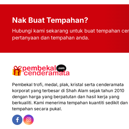
Nak Buat Tempahan?
Hubungi kami sekarang untuk buat tempahan cen
pertanyaan dan tempahan anda.
Pembekal trofi, medal, plak, kristal serta cenderamata
korporat yang terbesar di Shah Alam sejak tahun 2010
dengan harga yang berpatutan dan hasil kerja yang
berkualiti. Kami menerima tempahan kuantiti sedikit dan
tempahan secara pukal.