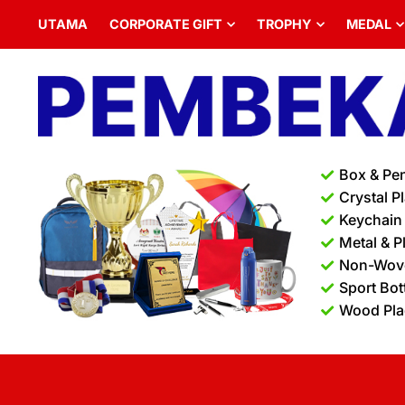
UTAMA
CORPORATE GIFT
TROPHY
MEDAL
Box & Pe
Crystal P
Keychain
Metal & P
Non-Wov
Sport Bot
Wood Pl