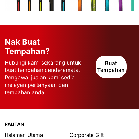
Nak Buat
Tempahan?
Hubungi kami sekarang untuk
Buat
buat tempahan cenderamata.
Tempahan
Pengawai jualan kami sedia
melayan pertanyaan dan
tempahan anda.
PAUTAN
Halaman Utama
Corporate Gift