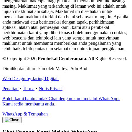
mengeluarkan hak cipta bagi pihak atau mewakili pemilik masing-
masing. Maklumat yang terkandung di laman web ini adalah untuk
tujuan maklumat am sahaja. Maklumat ini disediakan untuk
memastikan maklumat terkini dan betul sebanyak mungkin. Apabila
anda melawati atau berinteraksi dengan tapak, perkhidmatan,
aplikasi, alatan atau pemesejan kami, kami atau pembekal
perkhidmatan kami yang diberi kuasa boleh menggunakan cookies,
web beacons dan teknologi lain yang serupa untuk menyimpan
maklumat untuk membantu memberikan anda pengalaman yang
lebih baik, lebih pantas dan selamat dan untuk tujuan pengiklanan.
© Copyright 2026
Pembekal Cenderamata
.
All Rights Reserved.
Dimiliki dan diuruskan oleh Mafeya Sdn Bhd
Web Design by Jaring Digital.
Penafian
•
Terma
•
Notis Privasi
Boleh kami bantu anda? Chat dengan kami melalui WhatsApp.
Kami sedia membantu anda.
WhatsApp & Tempahan
Chat Dengan Kami
Melalui WhatsApp