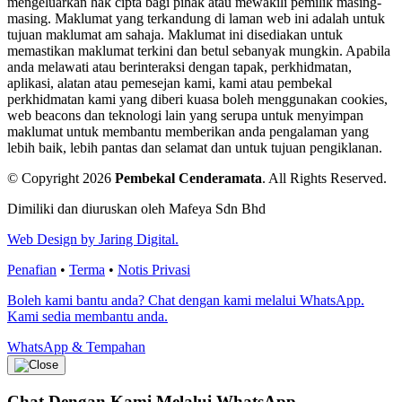
mengeluarkan hak cipta bagi pihak atau mewakili pemilik masing-
masing. Maklumat yang terkandung di laman web ini adalah untuk
tujuan maklumat am sahaja. Maklumat ini disediakan untuk
memastikan maklumat terkini dan betul sebanyak mungkin. Apabila
anda melawati atau berinteraksi dengan tapak, perkhidmatan,
aplikasi, alatan atau pemesejan kami, kami atau pembekal
perkhidmatan kami yang diberi kuasa boleh menggunakan cookies,
web beacons dan teknologi lain yang serupa untuk menyimpan
maklumat untuk membantu memberikan anda pengalaman yang
lebih baik, lebih pantas dan selamat dan untuk tujuan pengiklanan.
© Copyright 2026
Pembekal Cenderamata
.
All Rights Reserved.
Dimiliki dan diuruskan oleh Mafeya Sdn Bhd
Web Design by Jaring Digital.
Penafian
•
Terma
•
Notis Privasi
Boleh kami bantu anda? Chat dengan kami melalui WhatsApp.
Kami sedia membantu anda.
WhatsApp & Tempahan
Chat Dengan Kami
Melalui WhatsApp