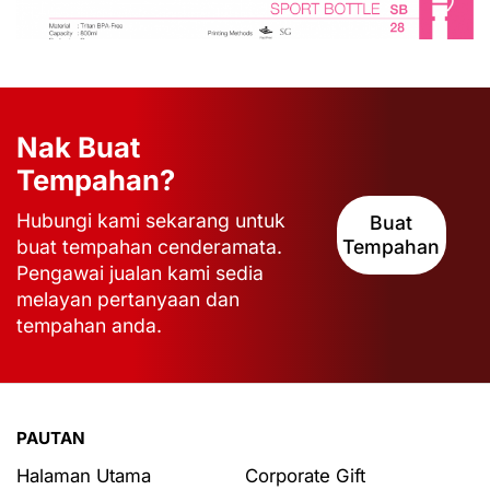
Nak Buat
Tempahan?
Hubungi kami sekarang untuk
Buat
buat tempahan cenderamata.
Tempahan
Pengawai jualan kami sedia
melayan pertanyaan dan
tempahan anda.
PAUTAN
Halaman Utama
Corporate Gift