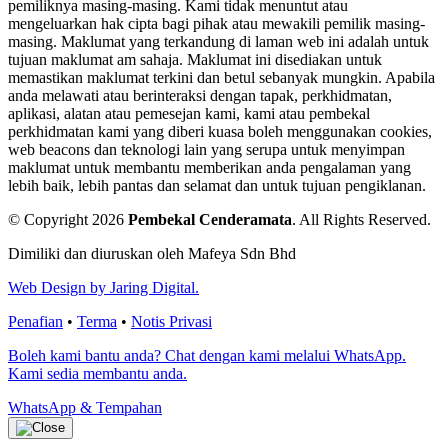
pemiliknya masing-masing. Kami tidak menuntut atau
mengeluarkan hak cipta bagi pihak atau mewakili pemilik masing-
masing. Maklumat yang terkandung di laman web ini adalah untuk
tujuan maklumat am sahaja. Maklumat ini disediakan untuk
memastikan maklumat terkini dan betul sebanyak mungkin. Apabila
anda melawati atau berinteraksi dengan tapak, perkhidmatan,
aplikasi, alatan atau pemesejan kami, kami atau pembekal
perkhidmatan kami yang diberi kuasa boleh menggunakan cookies,
web beacons dan teknologi lain yang serupa untuk menyimpan
maklumat untuk membantu memberikan anda pengalaman yang
lebih baik, lebih pantas dan selamat dan untuk tujuan pengiklanan.
© Copyright 2026
Pembekal Cenderamata
.
All Rights Reserved.
Dimiliki dan diuruskan oleh Mafeya Sdn Bhd
Web Design by Jaring Digital.
Penafian
•
Terma
•
Notis Privasi
Boleh kami bantu anda? Chat dengan kami melalui WhatsApp.
Kami sedia membantu anda.
WhatsApp & Tempahan