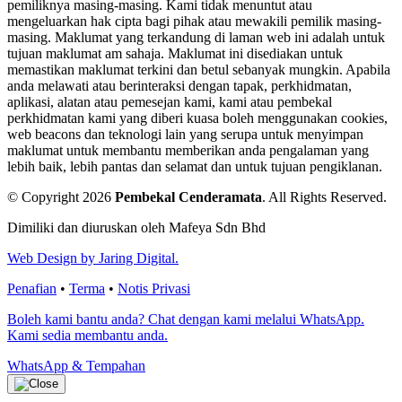
pemiliknya masing-masing. Kami tidak menuntut atau
mengeluarkan hak cipta bagi pihak atau mewakili pemilik masing-
masing. Maklumat yang terkandung di laman web ini adalah untuk
tujuan maklumat am sahaja. Maklumat ini disediakan untuk
memastikan maklumat terkini dan betul sebanyak mungkin. Apabila
anda melawati atau berinteraksi dengan tapak, perkhidmatan,
aplikasi, alatan atau pemesejan kami, kami atau pembekal
perkhidmatan kami yang diberi kuasa boleh menggunakan cookies,
web beacons dan teknologi lain yang serupa untuk menyimpan
maklumat untuk membantu memberikan anda pengalaman yang
lebih baik, lebih pantas dan selamat dan untuk tujuan pengiklanan.
© Copyright 2026
Pembekal Cenderamata
.
All Rights Reserved.
Dimiliki dan diuruskan oleh Mafeya Sdn Bhd
Web Design by Jaring Digital.
Penafian
•
Terma
•
Notis Privasi
Boleh kami bantu anda? Chat dengan kami melalui WhatsApp.
Kami sedia membantu anda.
WhatsApp & Tempahan