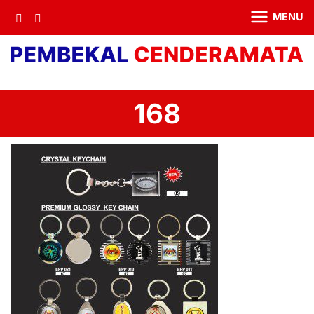
MENU
168