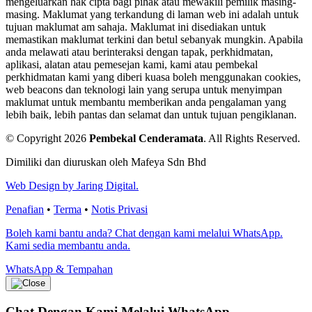
mengeluarkan hak cipta bagi pihak atau mewakili pemilik masing-
masing. Maklumat yang terkandung di laman web ini adalah untuk
tujuan maklumat am sahaja. Maklumat ini disediakan untuk
memastikan maklumat terkini dan betul sebanyak mungkin. Apabila
anda melawati atau berinteraksi dengan tapak, perkhidmatan,
aplikasi, alatan atau pemesejan kami, kami atau pembekal
perkhidmatan kami yang diberi kuasa boleh menggunakan cookies,
web beacons dan teknologi lain yang serupa untuk menyimpan
maklumat untuk membantu memberikan anda pengalaman yang
lebih baik, lebih pantas dan selamat dan untuk tujuan pengiklanan.
© Copyright 2026
Pembekal Cenderamata
.
All Rights Reserved.
Dimiliki dan diuruskan oleh Mafeya Sdn Bhd
Web Design by Jaring Digital.
Penafian
•
Terma
•
Notis Privasi
Boleh kami bantu anda? Chat dengan kami melalui WhatsApp.
Kami sedia membantu anda.
WhatsApp & Tempahan
Chat Dengan Kami
Melalui WhatsApp