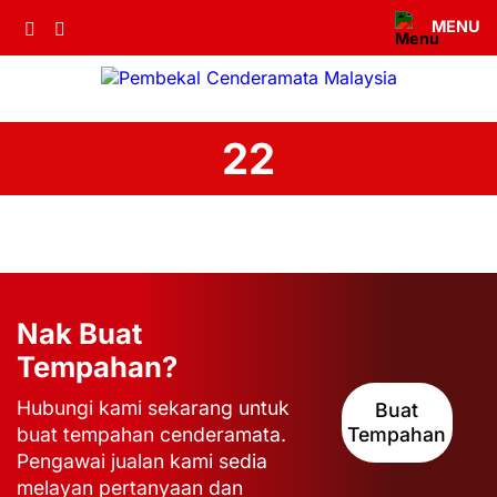
MENU
22
Nak Buat
Tempahan?
Hubungi kami sekarang untuk
Buat
buat tempahan cenderamata.
Tempahan
Pengawai jualan kami sedia
melayan pertanyaan dan