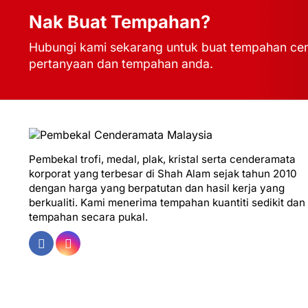
Nak Buat Tempahan?
Hubungi kami sekarang untuk buat tempahan cen
pertanyaan dan tempahan anda.
Pembekal trofi, medal, plak, kristal serta cenderamata
korporat yang terbesar di Shah Alam sejak tahun 2010
dengan harga yang berpatutan dan hasil kerja yang
berkualiti. Kami menerima tempahan kuantiti sedikit dan
tempahan secara pukal.