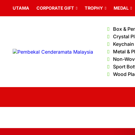
UTAMA
CORPORATE GIFT
TROPHY
MEDAL
Box & Pe
Crystal P
Keychain
Metal & P
Non-Wov
Sport Bot
Wood Pl