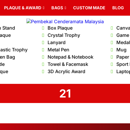
PLAQUE & AWARD
BAGS
CUSTOM MADE
BLOG
n Stand
Box Plaque
Canva
laque
Crystal Trophy
Game
Lanyard
Medal 
lastic Trophy
Metal Pen
Mug
en Bag
Notepad & Notebook
Paper
tle
Towel & Facemask
Sport
aque
3D Acrylic Award
Lapto
21