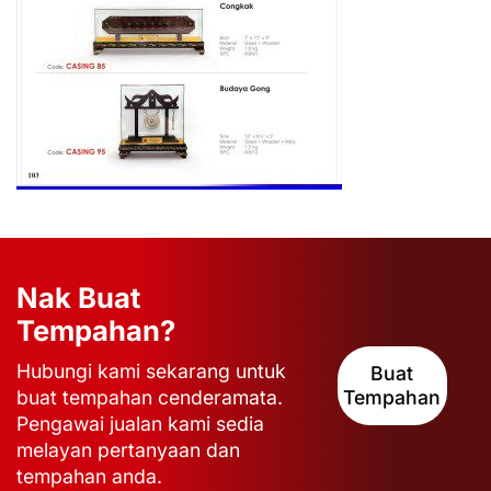
Nak Buat
Tempahan?
Hubungi kami sekarang untuk
Buat
buat tempahan cenderamata.
Tempahan
Pengawai jualan kami sedia
melayan pertanyaan dan
tempahan anda.