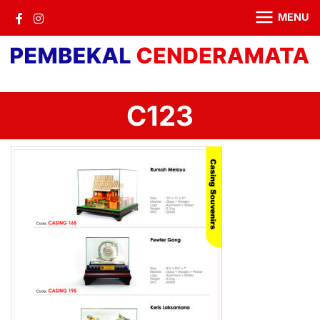
MENU
C123