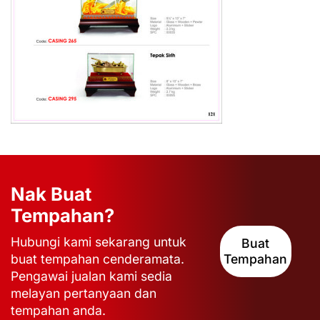
Nak Buat
Tempahan?
Hubungi kami sekarang untuk
Buat
buat tempahan cenderamata.
Tempahan
Pengawai jualan kami sedia
melayan pertanyaan dan
tempahan anda.