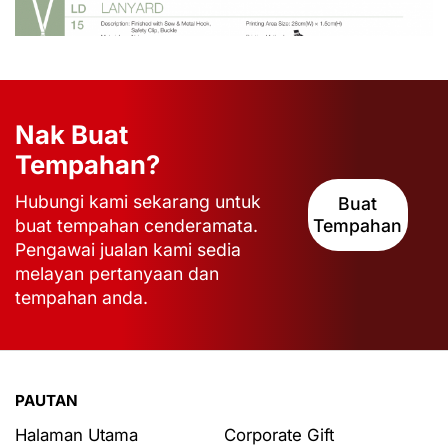
Nak Buat
Tempahan?
Hubungi kami sekarang untuk
Buat
buat tempahan cenderamata.
Tempahan
Pengawai jualan kami sedia
melayan pertanyaan dan
tempahan anda.
PAUTAN
Halaman Utama
Corporate Gift