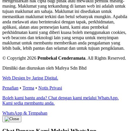
mengeluarkan hak cipta bagi pihak atau mewakili pemilik masing-
masing. Maklumat yang terkandung di laman web ini adalah untuk
tujuan maklumat am sahaja. Maklumat ini disediakan untuk
memastikan maklumat terkini dan betul sebanyak mungkin. Apabila
anda melawati atau berinteraksi dengan tapak, perkhidmatan,
aplikasi, alatan atau pemesejan kami, kami atau pembekal
perkhidmatan kami yang diberi kuasa boleh menggunakan cookies,
web beacons dan teknologi lain yang serupa untuk menyimpan
maklumat untuk membantu memberikan anda pengalaman yang
lebih baik, lebih pantas dan selamat dan untuk tujuan pengiklanan.
© Copyright 2026
Pembekal Cenderamata
.
All Rights Reserved.
Dimiliki dan diuruskan oleh Mafeya Sdn Bhd
Web Design by Jaring Digital.
Penafian
•
Terma
•
Notis Privasi
Boleh kami bantu anda? Chat dengan kami melalui WhatsApp.
Kami sedia membantu anda.
WhatsApp & Tempahan
Chat Dengan Kami
Melalui WhatsApp