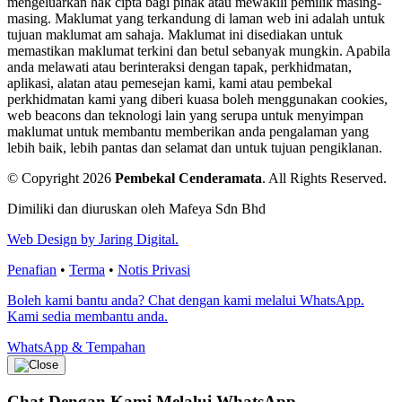
mengeluarkan hak cipta bagi pihak atau mewakili pemilik masing-
masing. Maklumat yang terkandung di laman web ini adalah untuk
tujuan maklumat am sahaja. Maklumat ini disediakan untuk
memastikan maklumat terkini dan betul sebanyak mungkin. Apabila
anda melawati atau berinteraksi dengan tapak, perkhidmatan,
aplikasi, alatan atau pemesejan kami, kami atau pembekal
perkhidmatan kami yang diberi kuasa boleh menggunakan cookies,
web beacons dan teknologi lain yang serupa untuk menyimpan
maklumat untuk membantu memberikan anda pengalaman yang
lebih baik, lebih pantas dan selamat dan untuk tujuan pengiklanan.
© Copyright 2026
Pembekal Cenderamata
.
All Rights Reserved.
Dimiliki dan diuruskan oleh Mafeya Sdn Bhd
Web Design by Jaring Digital.
Penafian
•
Terma
•
Notis Privasi
Boleh kami bantu anda? Chat dengan kami melalui WhatsApp.
Kami sedia membantu anda.
WhatsApp & Tempahan
Chat Dengan Kami
Melalui WhatsApp