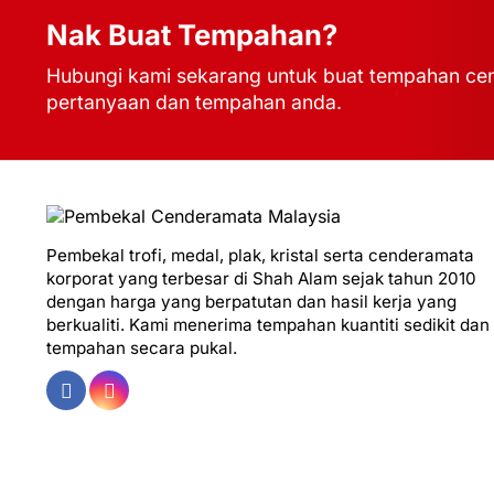
Nak Buat Tempahan?
Hubungi kami sekarang untuk buat tempahan cen
pertanyaan dan tempahan anda.
Pembekal trofi, medal, plak, kristal serta cenderamata
korporat yang terbesar di Shah Alam sejak tahun 2010
dengan harga yang berpatutan dan hasil kerja yang
berkualiti. Kami menerima tempahan kuantiti sedikit dan
tempahan secara pukal.