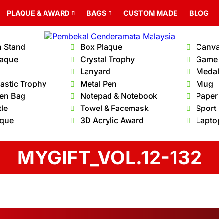
PLAQUE & AWARD
BAGS
CUSTOM MADE
BLOG
n Stand
Box Plaque
Canva
laque
Crystal Trophy
Game
Lanyard
Medal 
lastic Trophy
Metal Pen
Mug
en Bag
Notepad & Notebook
Paper
tle
Towel & Facemask
Sport
aque
3D Acrylic Award
Lapto
MYGIFT_VOL.12-132