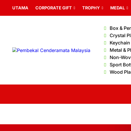
UTAMA
CORPORATE GIFT
TROPHY
MEDAL
Box & Pe
Crystal P
Keychain
Metal & P
Non-Wov
Sport Bot
Wood Pl