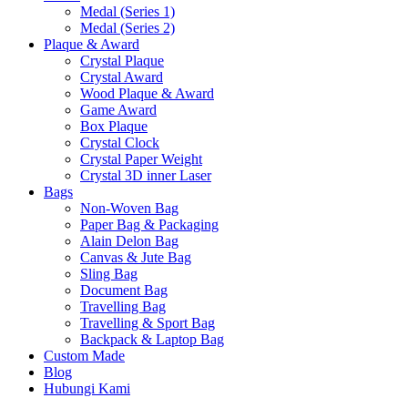
Medal (Series 1)
Medal (Series 2)
Plaque & Award
Crystal Plaque
Crystal Award
Wood Plaque & Award
Game Award
Box Plaque
Crystal Clock
Crystal Paper Weight
Crystal 3D inner Laser
Bags
Non-Woven Bag
Paper Bag & Packaging
Alain Delon Bag
Canvas & Jute Bag
Sling Bag
Document Bag
Travelling Bag
Travelling & Sport Bag
Backpack & Laptop Bag
Custom Made
Blog
Hubungi Kami