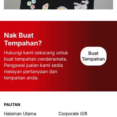
Nak Buat
Tempahan?
Hubungi kami sekarang untuk
Buat
buat tempahan cenderamata.
Tempahan
Pengawai jualan kami sedia
melayan pertanyaan dan
tempahan anda.
PAUTAN
Halaman Utama
Corporate Gift