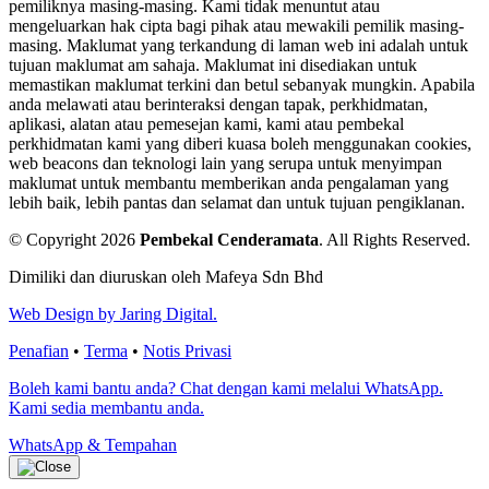
pemiliknya masing-masing. Kami tidak menuntut atau
mengeluarkan hak cipta bagi pihak atau mewakili pemilik masing-
masing. Maklumat yang terkandung di laman web ini adalah untuk
tujuan maklumat am sahaja. Maklumat ini disediakan untuk
memastikan maklumat terkini dan betul sebanyak mungkin. Apabila
anda melawati atau berinteraksi dengan tapak, perkhidmatan,
aplikasi, alatan atau pemesejan kami, kami atau pembekal
perkhidmatan kami yang diberi kuasa boleh menggunakan cookies,
web beacons dan teknologi lain yang serupa untuk menyimpan
maklumat untuk membantu memberikan anda pengalaman yang
lebih baik, lebih pantas dan selamat dan untuk tujuan pengiklanan.
© Copyright 2026
Pembekal Cenderamata
.
All Rights Reserved.
Dimiliki dan diuruskan oleh Mafeya Sdn Bhd
Web Design by Jaring Digital.
Penafian
•
Terma
•
Notis Privasi
Boleh kami bantu anda? Chat dengan kami melalui WhatsApp.
Kami sedia membantu anda.
WhatsApp & Tempahan