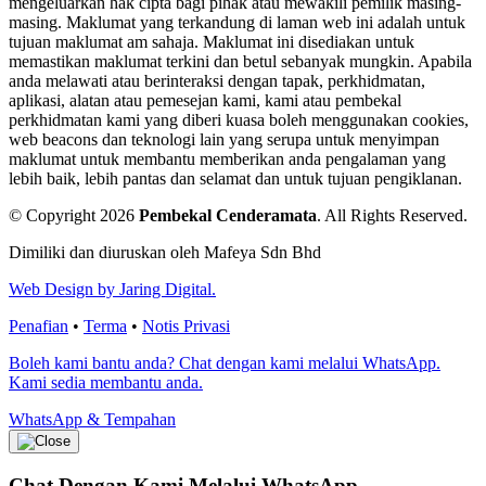
mengeluarkan hak cipta bagi pihak atau mewakili pemilik masing-
masing. Maklumat yang terkandung di laman web ini adalah untuk
tujuan maklumat am sahaja. Maklumat ini disediakan untuk
memastikan maklumat terkini dan betul sebanyak mungkin. Apabila
anda melawati atau berinteraksi dengan tapak, perkhidmatan,
aplikasi, alatan atau pemesejan kami, kami atau pembekal
perkhidmatan kami yang diberi kuasa boleh menggunakan cookies,
web beacons dan teknologi lain yang serupa untuk menyimpan
maklumat untuk membantu memberikan anda pengalaman yang
lebih baik, lebih pantas dan selamat dan untuk tujuan pengiklanan.
© Copyright 2026
Pembekal Cenderamata
.
All Rights Reserved.
Dimiliki dan diuruskan oleh Mafeya Sdn Bhd
Web Design by Jaring Digital.
Penafian
•
Terma
•
Notis Privasi
Boleh kami bantu anda? Chat dengan kami melalui WhatsApp.
Kami sedia membantu anda.
WhatsApp & Tempahan
Chat Dengan Kami
Melalui WhatsApp