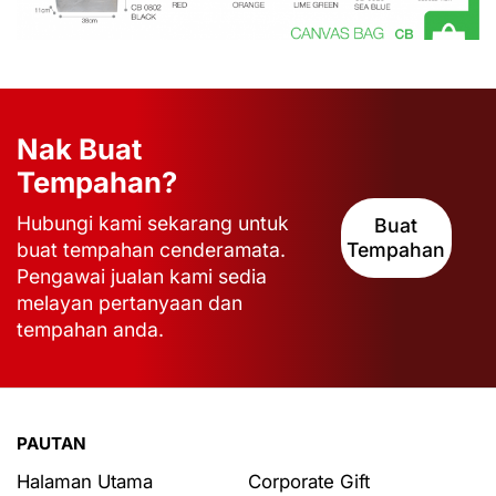
Nak Buat
Tempahan?
Hubungi kami sekarang untuk
Buat
buat tempahan cenderamata.
Tempahan
Pengawai jualan kami sedia
melayan pertanyaan dan
tempahan anda.
PAUTAN
Halaman Utama
Corporate Gift