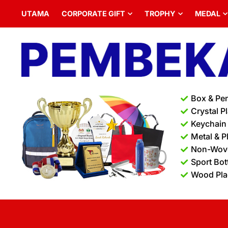
UTAMA
CORPORATE GIFT
TROPHY
MEDAL
Box & Pe
Crystal P
Keychain
Metal & P
Non-Wov
Sport Bot
Wood Pl