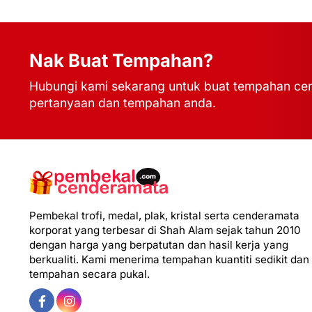
Nak Buat Tempahan?
Hubungi kami sekarang untuk buat tempahan cen
pertanyaan dan tempahan anda.
Pembekal trofi, medal, plak, kristal serta cenderamata
korporat yang terbesar di Shah Alam sejak tahun 2010
dengan harga yang berpatutan dan hasil kerja yang
berkualiti. Kami menerima tempahan kuantiti sedikit dan
tempahan secara pukal.