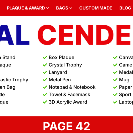
PLAQUE & AWARD
BAGS
CUSTOM MADE
BLOG
n Stand
Box Plaque
Canva
laque
Crystal Trophy
Game
Lanyard
Medal 
lastic Trophy
Metal Pen
Mug
en Bag
Notepad & Notebook
Paper
tle
Towel & Facemask
Sport
aque
3D Acrylic Award
Lapto
PAGE 42