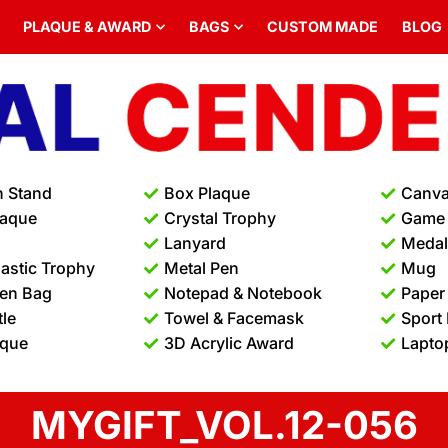
PLAQUE & AWARD
BAGS
CUSTOM MADE
BLOG
n Stand
Box Plaque
Canva
laque
Crystal Trophy
Game
Lanyard
Medal 
lastic Trophy
Metal Pen
Mug
en Bag
Notepad & Notebook
Paper
tle
Towel & Facemask
Sport
aque
3D Acrylic Award
Lapto
MYGIFT_VOL.12-056