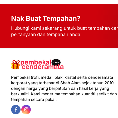
Nak Buat Tempahan?
Hubungi kami sekarang untuk buat tempahan cen
pertanyaan dan tempahan anda.
Pembekal trofi, medal, plak, kristal serta cenderamata
korporat yang terbesar di Shah Alam sejak tahun 2010
dengan harga yang berpatutan dan hasil kerja yang
berkualiti. Kami menerima tempahan kuantiti sedikit dan
tempahan secara pukal.