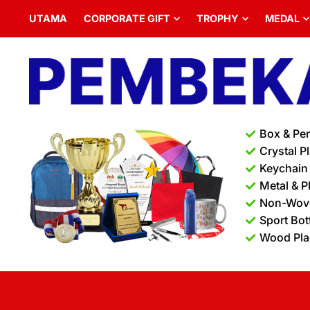
UTAMA
CORPORATE GIFT
TROPHY
MEDAL
Box & Pe
Crystal P
Keychain
Metal & P
Non-Wov
Sport Bot
Wood Pl