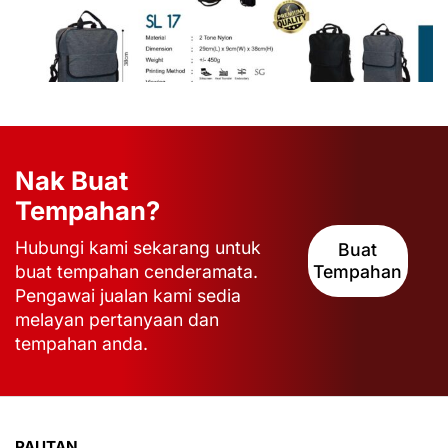
Nak Buat
Tempahan?
Hubungi kami sekarang untuk
Buat
buat tempahan cenderamata.
Tempahan
Pengawai jualan kami sedia
melayan pertanyaan dan
tempahan anda.
PAUTAN