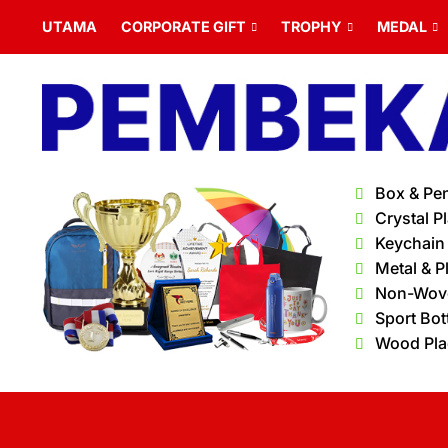
UTAMA
CORPORATE GIFT
TROPHY
MEDAL
Box & Pe
Crystal P
Keychain
Metal & P
Non-Wov
Sport Bot
Wood Pl