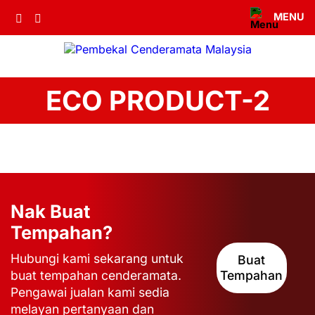
MENU
ECO PRODUCT-2
Nak Buat
Tempahan?
Hubungi kami sekarang untuk
Buat
buat tempahan cenderamata.
Tempahan
Pengawai jualan kami sedia
melayan pertanyaan dan