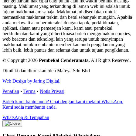
mengeluarkan hak cipta bagi pihak atau mewakili pemilik masing-
masing. Maklumat yang terkandung di laman web ini adalah untuk
tujuan maklumat am sahaja. Maklumat ini disediakan untuk
memastikan maklumat terkini dan betul sebanyak mungkin. Apabila
anda melawati atau berinteraksi dengan tapak, perkhidmatan,
aplikasi, alatan atau pemesejan kami, kami atau pembekal
perkhidmatan kami yang diberi kuasa boleh menggunakan cookies,
web beacons dan teknologi lain yang serupa untuk menyimpan
maklumat untuk membantu memberikan anda pengalaman yang
lebih baik, lebih pantas dan selamat dan untuk tujuan pengiklanan.
© Copyright 2026
Pembekal Cenderamata
.
All Rights Reserved.
Dimiliki dan diuruskan oleh Mafeya Sdn Bhd
Web Design by Jaring Digital.
Penafian
•
Terma
•
Notis Privasi
Boleh kami bantu anda? Chat dengan kami melalui WhatsApp.
Kami sedia membantu anda.
WhatsApp & Tempahan
Chat Dengan Kami
Melalui WhatsApp