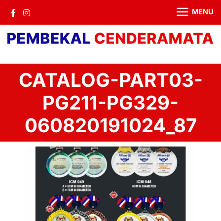
MENU
CATALOG-PART03-
PG211-PG329-
060820191024_87