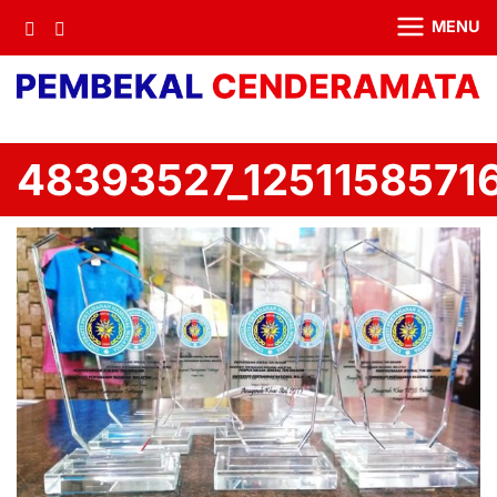
MENU
48393527_125115857