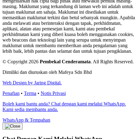
mengeluarkan hak cipta bagi pihak atau mewakili pemilik masing-
masing. Maklumat yang terkandung di laman web ini adalah untuk
tujuan maklumat am sahaja. Maklumat ini disediakan untuk
memastikan maklumat terkini dan betul sebanyak mungkin. Apabila
anda melawati atau berinteraksi dengan tapak, perkhidmatan,
aplikasi, alatan atau pemesejan kami, kami atau pembekal
perkhidmatan kami yang diberi kuasa boleh menggunakan cookies,
web beacons dan teknologi lain yang serupa untuk menyimpan
maklumat untuk membantu memberikan anda pengalaman yang
lebih baik, lebih pantas dan selamat dan untuk tujuan pengiklanan.
© Copyright 2026
Pembekal Cenderamata
.
All Rights Reserved.
Dimiliki dan diuruskan oleh Mafeya Sdn Bhd
Web Design by Jaring Digital.
Penafian
•
Terma
•
Notis Privasi
Boleh kami bantu anda? Chat dengan kami melalui WhatsApp.
Kami sedia membantu anda.
WhatsApp & Tempahan
Chat Dengan Kami
Melalui WhatsApp